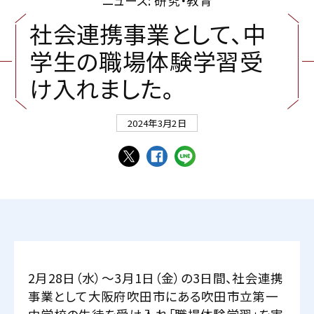
ニュース: 研究・教育
社
会
連
携
事
業
と
し
て
、
中
学
生
の
職
場
体
験
学
習
受
け
入
れ
ま
し
た
。
2024年3月2日
2月28日（水）～3月1日（金）の3日間、社会連携
事業として大阪府吹田市にある吹田市立第一