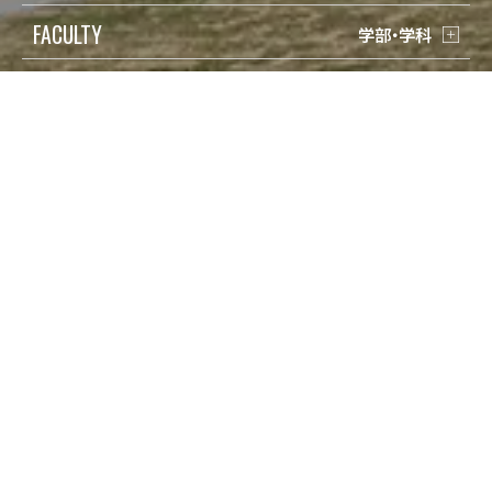
FACULTY
学部・学科
RESEARCH
研究・教育
LIFE
学生生活
ADMISSION
入試情報
受験生の方
検索
在学生の方
Q&A
保護者の方
寄付
卒業生の方
アクセス
地域一般の方
資料請求/問合せ
企業・教育関係の方
Engish