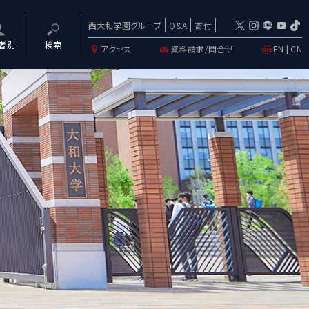
西大和学園グループ
Q&A
寄付
者別
検索
アクセス
資料請求/問合せ
EN
|
CN