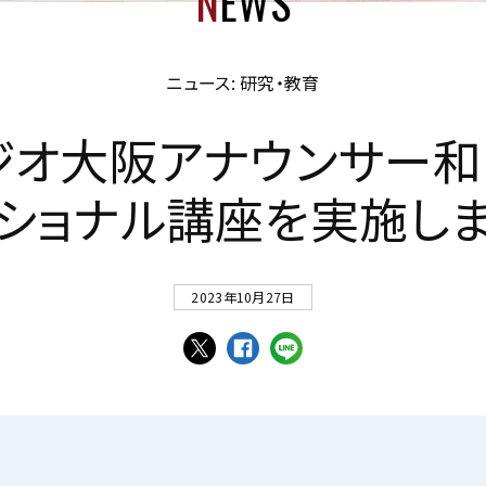
N
EWS
ニュース: 研究・教育
ジ
オ
大
阪
ア
ナ
ウ
ン
サ
ー
和
シ
ョ
ナ
ル
講
座
を
実
施
し
2023年10月27日