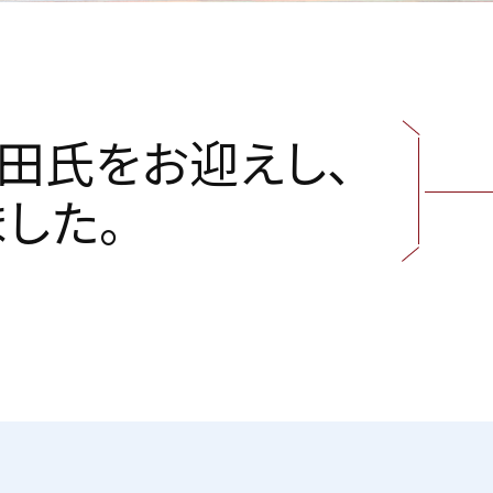
田
氏
を
お
迎
え
し
、
ま
し
た
。