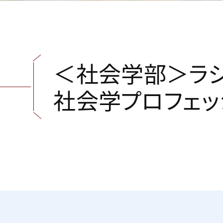
＜
社
会
学
部
＞
ラ
社
会
学
プ
ロ
フ
ェ
ッ