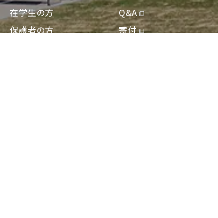
在学生の方
Q&A
保護者の方
寄付
卒業生の方
アクセス
地域一般の方
資料請求/問合せ
企業・教育関係の方
Engish
報道・メディアの方
〒564-0082 大阪府吹田市片山町2-5-1
TEL：06-6385-8010