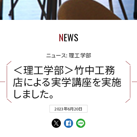
N
EWS
ニュース: 理工学部
＜
理
工
学
部
＞
竹
中
工
務
店
に
よ
る
実
学
講
座
を
実
施
し
ま
し
た
。
2023年6月20日