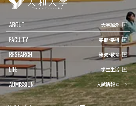
ABOUT
大学紹介
FACULTY
学部・学科
RESEARCH
研究・教育
LIFE
学生生活
ADMISSION
入試情報
受験生の方
検索
在学生の方
Q&A
保護者の方
寄付