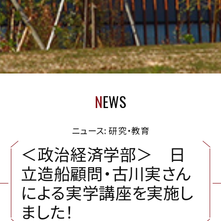
N
EWS
ニュース: 研究・教育
＜
政
治
経
済
学
部
＞
日
立
造
船
顧
問
・
古
川
実
さ
ん
に
よ
る
実
学
講
座
を
実
施
し
ま
し
た
！