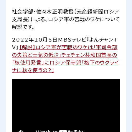
社会学部・佐々木正明教授（元産経新聞ロシア
支局長）による、ロシア軍の苦戦のワケについて
解説です。
２０２２年１０月５日ＭＢＳテレビ『よんチャンＴ
Ｖ』
【解説】ロシア軍が苦戦のワケは「軍司令部
の失策と士気の低さ」チェチェン共和国首長の
「核使用発言」にロシア保守派「格下のウクライ
ナに核を使うの？」