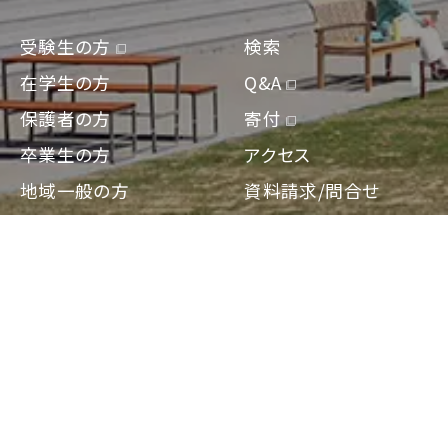
受験生の方
検索
在学生の方
Q&A
保護者の方
寄付
卒業生の方
アクセス
地域一般の方
資料請求/問合せ
企業・教育関係の方
Engish
報道・メディアの方