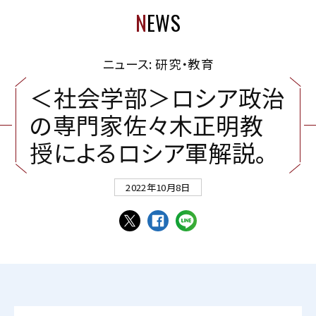
N
EWS
ニュース: 研究・教育
＜
社
会
学
部
＞
ロ
シ
ア
政
治
の
専
門
家
佐
々
木
正
明
教
授
に
よ
る
ロ
シ
ア
軍
解
説
。
2022年10月8日