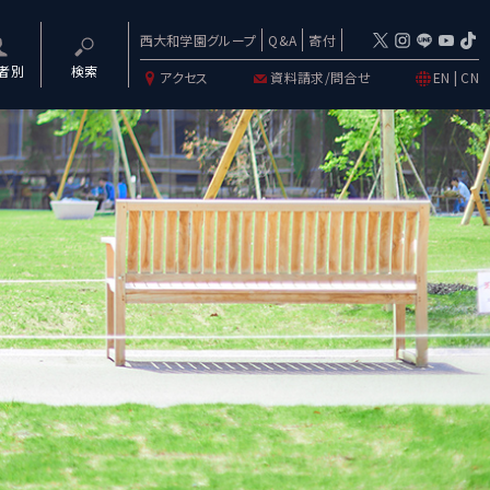
西大和学園グループ
Q&A
寄付
者別
検索
アクセス
資料請求/問合せ
EN
|
CN