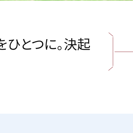
を
ひ
と
つ
に
。
決
起