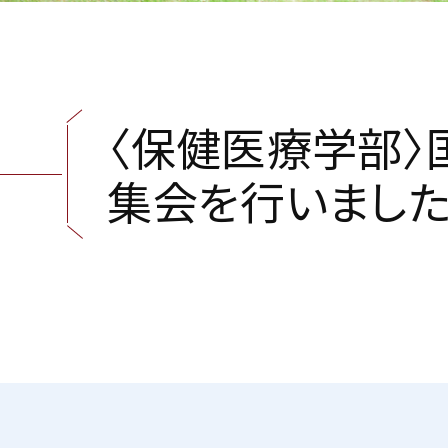
〈
保
健
医
療
学
部
〉
集
会
を
行
い
ま
し