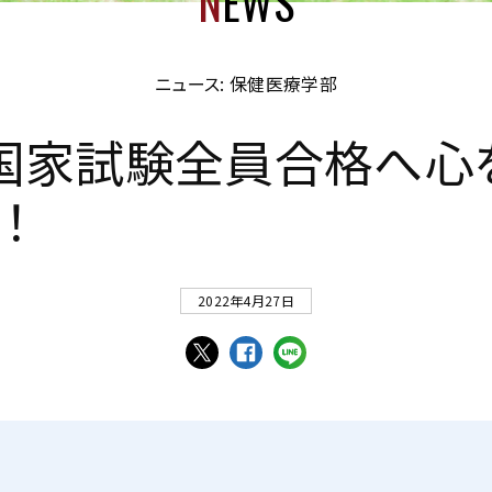
N
EWS
ニュース: 保健医療学部
国
家
試
験
全
員
合
格
へ
心
た
！
2022年4月27日