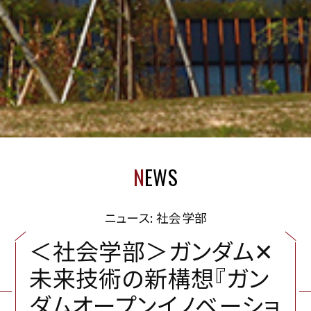
N
EWS
ニュース: 社会学部
＜
社
会
学
部
＞
ガ
ン
ダ
ム
✕
未
来
技
術
の
新
構
想
『
ガ
ン
ダ
ム
オ
ー
プ
ン
イ
ノ
ベ
ー
シ
ョ