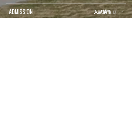
ADMISSION
入試情報
受験生の方
検索
在学生の方
Q&A
保護者の方
寄付
卒業生の方
アクセス
地域一般の方
資料請求/問合せ
企業・教育関係の方
Engish
報道・メディアの方